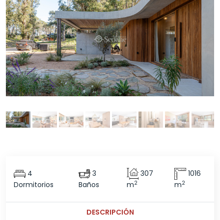
4
3
307
1016
2
2
Dormitorios
Baños
m
m
DESCRIPCIÓN