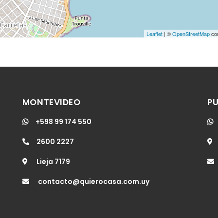
Leaflet
| ©
OpenStreetMap
con
MONTEVIDEO
PU
+598 99 174 550
2600 2227
Lieja 7179
contacto@quierocasa.com.uy