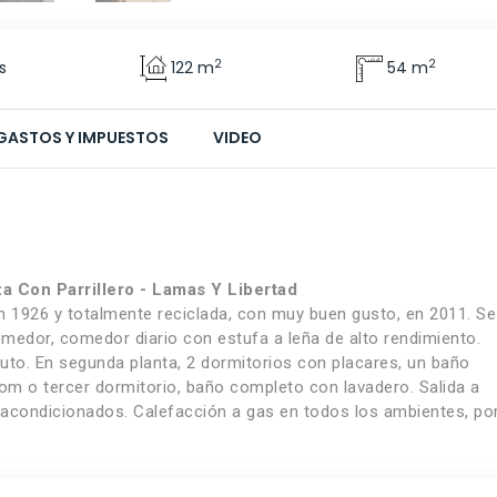
2
2
s
122 m
54 m
GASTOS Y IMPUESTOS
VIDEO
a Con Parrillero - Lamas Y Libertad
 1926 y totalmente reciclada, con muy buen gusto, en 2011. Se
 comedor, comedor diario con estufa a leña de alto rendimiento.
uto. En segunda planta, 2 dormitorios con placares, un baño
room o tercer dormitorio, baño completo con lavadero. Salida a
es acondicionados. Calefacción a gas en todos los ambientes, po