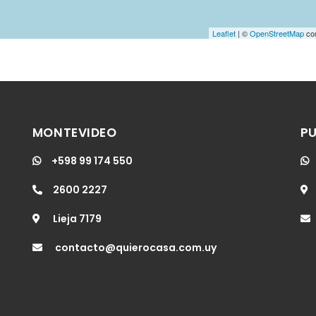
Leaflet
| ©
OpenStreetMap
con
MONTEVIDEO
PU
+598 99 174 550
2600 2227
Lieja 7179
contacto@quierocasa.com.uy