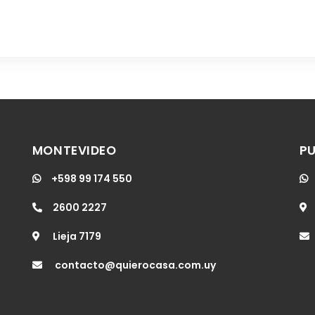
MONTEVIDEO
PU
+598 99 174 550
2600 2227
Lieja 7179
contacto@quierocasa.com.uy