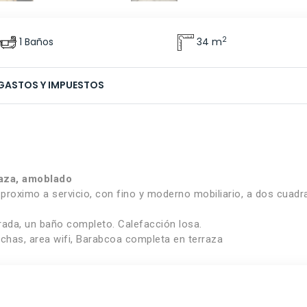
2
1 Baños
34 m
GASTOS Y IMPUESTOS
raza, amoblado
, proximo a servicio, con fino y moderno mobiliario, a dos cuadr
rada, un baño completo. Calefacción losa.
ichas, area wifi, Barabcoa completa en terraza