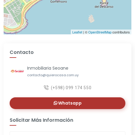
Leaflet
| ©
OpenStreetMap
contributors
Contacto
Inmobiliaria Seoane
contacto@quierocasa.com.uy
(+598) 099 174 550
Whatsapp
Solicitar Más Información