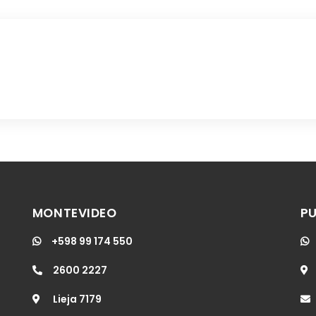
MONTEVIDEO
PU
+598 99 174 550
2600 2227
Lieja 7179