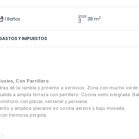
2
1 Baños
38 m
GASTOS Y IMPUESTOS
usivo, Con Parrillero
dras de la rambla y próximo a servicios. Zona con mucho verde.
alida a amplia terraza con parrillero. Cocina semi integrada. B
mitorio con placar, ventanal y persiana.
anito y amplios placares en cocina aéreos y bajo mesada.
 con hermosa pergola.
.-